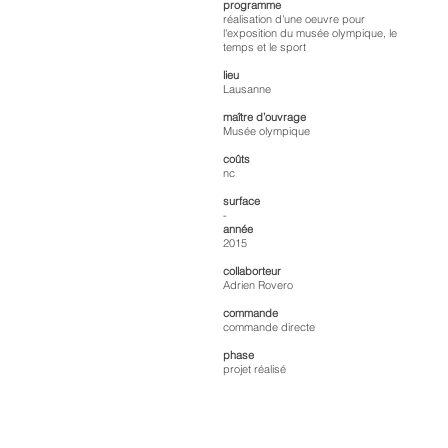
programme
réalisation d'une oeuvre pour
l'exposition du musée olympique, le
temps et le sport
lieu
Lausanne
maître d’ouvrage
Musée olympique
coûts
nc
surface
-
année
2015
collaborteur
Adrien Rovero
commande
commande directe
phase
projet réalisé