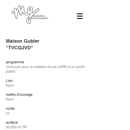
Maison Gubler
"TVCQJVD"
programme
concours pour la création d'une UAPE et un jardin
public
Lieu
Nyon
maître d’ouvrage
Nyon
coûts
nc
surface
30.000 m² SP