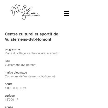
Centre culturel et sportif de
Vuisternens
​-dvt-Romont
programme
Place du village, centre culturel et sportif
lieu
Vuisternens-dvt-Romont
maître d’ouvrage
Commune de Vuisternens-dvt-Romont
coûts
1'
000 000.00
frs
surface
15'000 m²
année