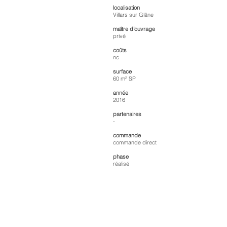
localisation
Villars sur Glâne
maître d’ouvrage
privé
coûts
nc
surface
60 m² SP
année
2016
partenaires
-
commande
commande direct
phase
réalisé